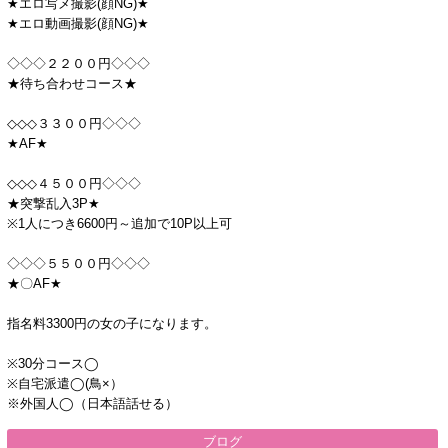
★エロ写メ撮影(顔NG)★
★エロ動画撮影(顔NG)★
◇◇◇２２００円◇◇◇
★待ち合わせコース★
◇◇◇３３００円◇◇◇
★AF★
◇◇◇４５００円◇◇◇
★突撃乱入3P★
※1人につき6600円～追加で10P以上可
◇◇◇５５００円◇◇◇
★〇AF★
指名料3300円の女の子になります。
※30分コース◯
※自宅派遣◯(鳥×）
※外国人◯（日本語話せる）
ブログ