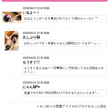
2026/06/23 10:40 投稿
いるよー！
おはようございます🐥あげれてなくて遅れちゃった( ¯꒳​¯ …
2026/06/15 15:49 投稿
久しぶり🐱
お久しぶりです！来週からまた1週間ほどいてます^⁃ ⩊ ⁃₊…
2026/04/26 22:30 投稿
もうすぐ♡
もうすぐ会えるねー！🐱💖既にご予約頂いてるお兄様ありが
とうご…
2026/04/19 18:36 投稿
にゃん🐱🐾
急遽ですが5/2~5/54日間だけですがまたまたいてます^⁃…
» かごめ☆小悪魔アイドルのブログをもっと読む