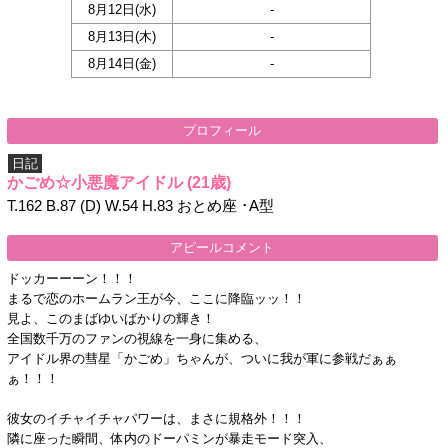
8月12日(
水
)
-
8月13日(
木
)
-
8月14日(
金
)
-
プロフィール
日記
かごめ☆小悪魔アイドル
(21歳)
T.162 B.87 (D) W.54 H.83 おとめ座 ･A型
アピールコメント
ドッカーーーン！！！
まるで恋のホームラン王が今、ここに降臨ッッ！！
見よ、このまばゆいばかりの輝き！
全国数千万のファンの視線を一身に集める、
アイドル界の彗星「かごめ」ちゃんが、ついに我が軍に参戦だぁぁ
ぁ！！！
彼女のイチャイチャパワーは、まさに規格外！！！
隣に座った瞬間、体内のドーパミンが暴走モード突入、