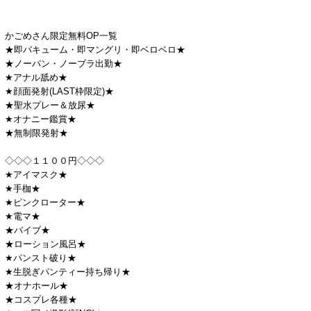
かごめさん限定無料OP一覧
★即バキューム・即マングリ・即ベロベロ★
★ノーパン・ノーブラ出勤★
★アナル舐め★
★顔面発射(LAST枠限定)★
★聖水プレー＆放尿★
★オナニー鑑賞★
★無制限発射★
◇◇◇１１００円◇◇◇
★アイマスク★
★手枷★
★ピンクローター★
★電マ★
★バイブ★
★ローション風呂★
★パンスト破り★
★生脱ぎパンティー持ち帰り★
★オナホール★
★コスプレ各種★