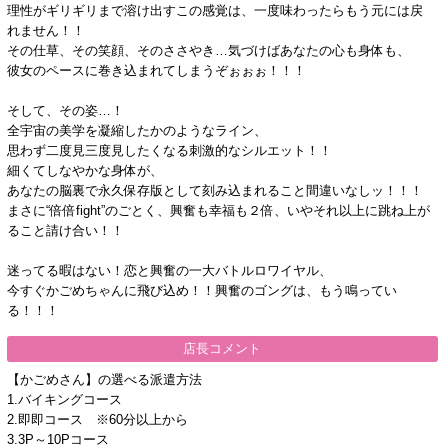
理性がギリギリまで溶け出すこの感覚は、一度味わったらもう元には戻
れません！！
その仕草、その笑顔、そのささやき…気づけばあなたの心も身体も、
彼女のペースに巻き込まれてしまうぞぉぉぉ！！！
そして、その姿…！
全宇宙の美学を凝縮したかのようなライン、
思わず二度見三度見したくなる刺激的なシルエット！！
細くてしなやかな身体が、
あなたの脳裏で永久保存版として刻み込まれること間違いなしッ！！！
まさに“倍倍fight”のごとく、興奮も幸福も２倍、いやそれ以上に跳ね上が
ること請け合い！！
迷ってる暇はない！恋と興奮の一大バトルロワイヤル、
今すぐかごめちゃんに飛び込め！！興奮のゴングは、もう鳴ってい
る！！！
店長コメント
【かごめさん】の選べる派遣方法
1.バイキングコース
2.即即コース ※60分以上から
3.3P～10Pコース